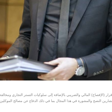
الإقرار (الإفصاح) المالي والضريبي بالإضافة إلى سلوكيات التستر النجاري ومخ
تشارين النصح والمشورة في هذا المجال بما في ذلك الدفاع عن مصالح الموكلين